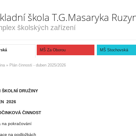
kladní škola T.G.Masaryka Ruzy
plex školských zařízení
rská
MŠ Za Oborou
MŠ Stochovská
ina
»
Plán činnosti - duben 2025/2026
 ŠKOLNÍ DRUŽINY
N 2026
OČINKOVÁ ČINNOST
 na pokračování
ace na podložkách