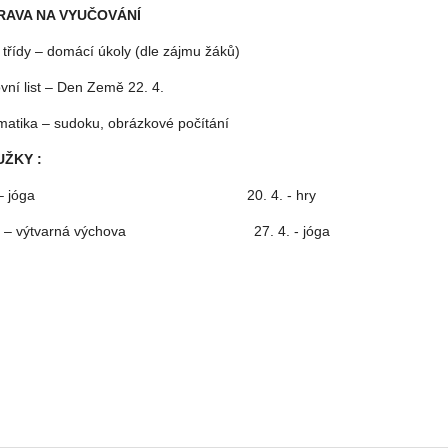
RAVA NA VYUČOVÁNÍ
 třídy – domácí úkoly (dle zájmu žáků)
vní list – Den Země 22. 4.
atika – sudoku, obrázkové počítání
ŽKY :
 4. – jóga 20. 4. - hry
 4. – výtvarná výchova 27. 4. - jóga