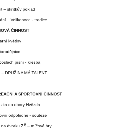
kt – skřítkův poklad
ání – Velikonoce - tradice
MOVÁ ČINNOST
arní květiny
čarodějnice
poslech písní - kresba
 – DRUŽINA MÁ TALENT
EAČNÍ A SPORTOVNÍ ČINNOST
zka do obory Hvězda
ovní odpoledne - soutěže
 na dvorku ZŠ – míčové hry