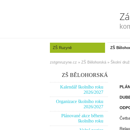
Zá
kom
ZŠ Ruzyně
ZŠ Běloho
zstgmruzyne.cz
»
ZŠ Bělohorská
»
Školní druž
ZŠ BĚLOHORSKÁ
Kalendář školního roku
PLÁN
2026/2027
DUBE
Organizace školního roku
2026/2027
ODP
Plánované akce během
Četba
školního roku
Relax