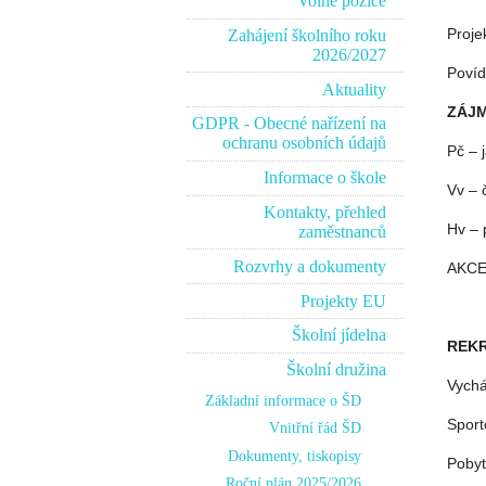
Volné pozice
Proje
Zahájení školního roku
2026/2027
Povíd
Aktuality
ZÁJ
GDPR - Obecné nařízení na
ochranu osobních údajů
Pč – j
Informace o škole
Vv – 
Kontakty, přehled
Hv – 
zaměstnanců
Rozvrhy a dokumenty
AKCE
Projekty EU
Školní jídelna
REKR
Školní družina
Vychá
Základní informace o ŠD
Sport
Vnitřní řád ŠD
Dokumenty, tiskopisy
Pobyt
Roční plán 2025/2026