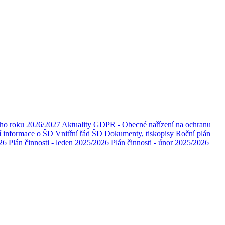
ího roku 2026/2027
Aktuality
GDPR - Obecné nařízení na ochranu
í informace o ŠD
Vnitřní řád ŠD
Dokumenty, tiskopisy
Roční plán
026
Plán činnosti - leden 2025/2026
Plán činnosti - únor 2025/2026