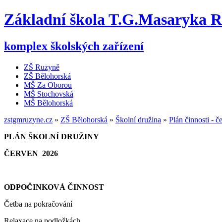
Základní škola T.G.Masaryka 
komplex školských zařízení
ZŠ Ruzyně
ZŠ Bělohorská
MŠ Za Oborou
MŠ Stochovská
MŠ Bělohorská
zstgmruzyne.cz
»
ZŠ Bělohorská
»
Školní družina
»
Plán činnosti - 
PLÁN ŠKOLNÍ DRUŽINY
ČERVEN 2026
ODPOČINKOVÁ ČINNOST
Četba na pokračování
Relaxace na podložkách