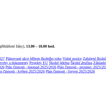
 přihlášené žáky),
13.00 – 18.00 hod.
027
Plánované akce během školního roku
Volné pozice
Zahájení školn
zvrhy a dokumenty
Projekty EU
Školní jídelna
Školní družina
Základn
2026
Plán činnosti - listopad 2025/2026
Plán činnosti - prosinec 2025/2
án činnosti - květen 2025/2026
Plán činnosti - červen 2025/2026