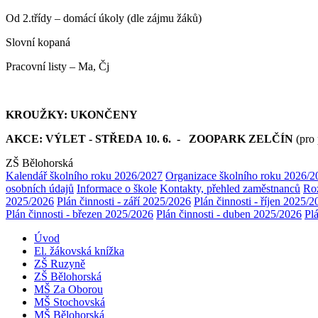
Od 2.třídy – domácí úkoly (dle zájmu žáků)
Slovní kopaná
Pracovní listy – Ma, Čj
KROUŽKY: UKONČENY
AKCE: VÝLET -
STŘEDA
10. 6. - ZOOPARK ZELČÍN
(pro
ZŠ Bělohorská
Kalendář školního roku 2026/2027
Organizace školního roku 2026/2
osobních údajů
Informace o škole
Kontakty, přehled zaměstnanců
Ro
2025/2026
Plán činnosti - září 2025/2026
Plán činnosti - říjen 2025/
Plán činnosti - březen 2025/2026
Plán činnosti - duben 2025/2026
Pl
Úvod
El. žákovská knížka
ZŠ Ruzyně
ZŠ Bělohorská
MŠ Za Oborou
MŠ Stochovská
MŠ Bělohorská