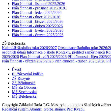
Plán činnosti - listopad 2025/2026
Plán činnosti - prosinec 2025/2026
Plán činnosti - leden 2025/2026
Plán činnosti - únor 2025/2026
Plán činnosti - březen 2025/2026
Plán činnosti - duben 2025/2026
Plán činnosti - květen 2025/2026
Plán činnosti - červen 2025/2026
ZŠ Bělohorská
Kalendář školního roku 2026/2027
Organizace školního roku 2026/2
osobních údajů
Informace o škole
Kontakty, přehled zaměstnanců
Ro
2025/2026
Plán činnosti - září 2025/2026
Plán činnosti - říjen 2025/
Plán činnosti - březen 2025/2026
Plán činnosti - duben 2025/2026
Pl
Úvod
El. žákovská knížka
ZŠ Ruzyně
ZŠ Bělohorská
MŠ Za Oborou
MŠ Stochovská
MŠ Bělohorská
Copyright Základní škola T.G. Masaryka - komplex školských zaříze
Redakční systém Atlantic
,
tvorba stránek Petr Kvapil
.