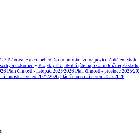
027
Plánované akce během školního roku
Volné pozice
Zahájení školn
zvrhy a dokumenty
Projekty EU
Školní jídelna
Školní družina
Základn
2026
Plán činnosti - listopad 2025/2026
Plán činnosti - prosinec 2025/2
án činnosti - květen 2025/2026
Plán činnosti - červen 2025/2026
ní