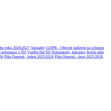
ího roku 2026/2027
Aktuality
GDPR - Obecné nařízení na ochranu
í informace o ŠD
Vnitřní řád ŠD
Dokumenty, tiskopisy
Roční plán
026
Plán činnosti - leden 2025/2026
Plán činnosti - únor 2025/2026