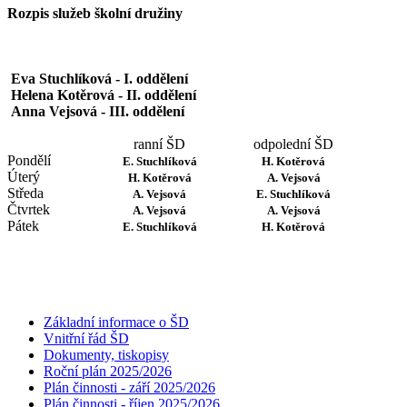
Rozpis služeb školní družiny
Eva Stuchlíková
- I. oddělení
Helena Kotěrová
-
II. oddělení
Anna Vejsová - III. oddělení
ranní ŠD
odpolední ŠD
Pondělí
E. Stuchlíková
H. Kotěrová
Úterý
H. Kotěrová
A. Vejsová
Středa
A. Vejsová
E. Stuchlíková
Čtvrtek
A. Vejsová
A. Vejsová
Pátek
E. Stuchlíková
H. Kotěrová
Základní informace o ŠD
Vnitřní řád ŠD
Dokumenty, tiskopisy
Roční plán 2025/2026
Plán činnosti - září 2025/2026
Plán činnosti - říjen 2025/2026