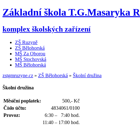
Základní škola T.G.Masaryka 
komplex školských zařízení
ZŠ Ruzyně
ZŠ Bělohorská
MŠ Za Oborou
MŠ Stochovská
MŠ Bělohorská
zstgmruzyne.cz
»
ZŠ Bělohorská
»
Školní družina
Školní družina
Měsíční poplatek:
500,- Kč
Číslo účtu:
4834061/0100
Provoz:
6:30 – 7:40 hod.
11:40 – 17:00 hod.