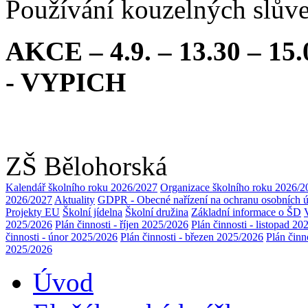
Používání kouzelných slův
AKCE – 4.9. – 13.30 –
- VYPICH
ZŠ Bělohorská
Kalendář školního roku 2026/2027
Organizace školního roku 2026/2
2026/2027
Aktuality
GDPR - Obecné nařízení na ochranu osobních 
Projekty EU
Školní jídelna
Školní družina
Základní informace o ŠD
2025/2026
Plán činnosti - říjen 2025/2026
Plán činnosti - listopad 2
činnosti - únor 2025/2026
Plán činnosti - březen 2025/2026
Plán činn
2025/2026
Úvod