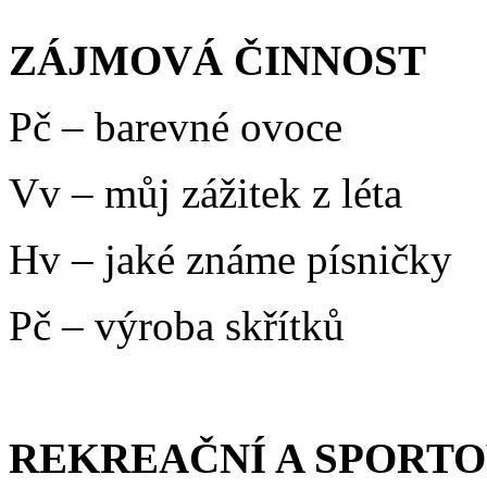
ZÁJMOVÁ ČINNOST
Pč – barevné ovoce
Vv – můj zážitek z léta
Hv – jaké známe písničky
Pč – výroba skřítků
REKREAČNÍ A SPORTO