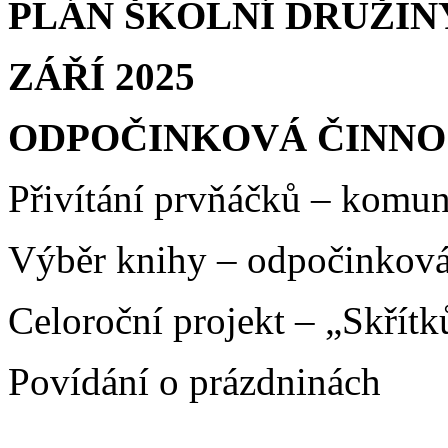
PLÁN ŠKOLNÍ DRUŽIN
ZÁŘÍ 2025
ODPOČINKOVÁ ČINNO
Přivítání prvňáčků – komun
Výběr knihy – odpočinková
Celoroční projekt – „Skřít
Povídání o prázdninách