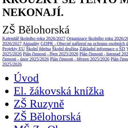
NEKO
ZŠ Bělohorská
Kalendář školního roku 2026/2027
Organizace školního roku 2026/2
2026/2027
Aktuality
GDPR - Obecné nařízení na ochranu osobních 
Projekty EU
Školní jídelna
Školní družina
Základní informace o ŠD
2025/2026
Plán činnosti - říjen 2025/2026
Plán činnosti - listopad 2
činnosti - únor 2025/2026
Plán činnosti - březen 2025/2026
Plán činn
2025/2026
Úvod
El. žákovská knížka
ZŠ Ruzyně
ZŠ Bělohorská