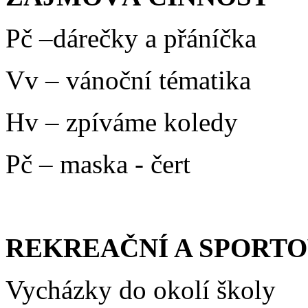
Pč –dárečky a přáníčka
Vv – vánoční tématika
Hv – zpíváme koledy
Pč – maska - čert
REKREAČNÍ A SPORTO
Vycházky do okolí školy