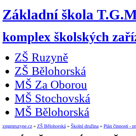
Základní škola T.G.
komplex školských zaří
ZŠ Ruzyně
ZŠ Bělohorská
MŠ Za Oborou
MŠ Stochovská
MŠ Bělohorská
zstgmruzyne.cz
»
ZŠ Bělohorská
»
Školní družina
»
Plán činnosti - 