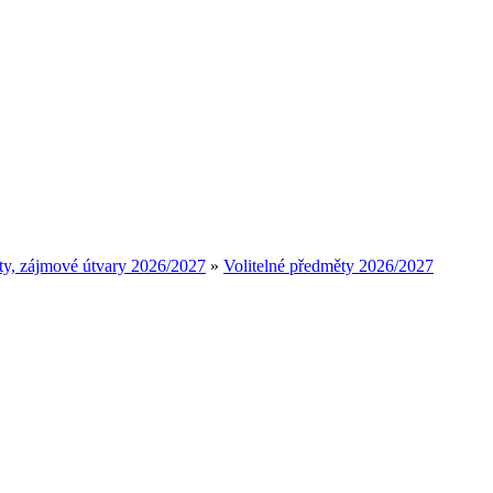
ty, zájmové útvary 2026/2027
»
Volitelné předměty 2026/2027