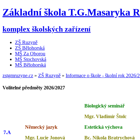
Základní škola T.G.Masaryka 
komplex školských zařízení
ZŠ Ruzyně
ZŠ Bělohorská
MŠ Za Oborou
MŠ Stochovská
MŠ Bělohorská
zstgmruzyne.cz
»
ZŠ Ruzyně
»
Informace o škole - školní rok 2026/
Volitelné předměty 2026/2027
Biologický seminář
Mgr. Vladimír Štolc
Německý jazyk
Estetická výchova
7.A
Mgr. Lucie Jonová
Bc. Nikola Bratrychová